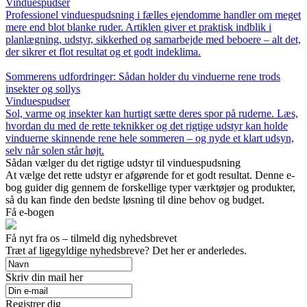
Vinduespudser
Professionel vinduespudsning i fælles ejendomme handler om meget
mere end blot blanke ruder. Artiklen giver et praktisk indblik i
planlægning, udstyr, sikkerhed og samarbejde med beboere – alt det,
der sikrer et flot resultat og et godt indeklima.
Sommerens udfordringer: Sådan holder du vinduerne rene trods
insekter og sollys
Vinduespudser
Sol, varme og insekter kan hurtigt sætte deres spor på ruderne. Læs,
hvordan du med de rette teknikker og det rigtige udstyr kan holde
vinduerne skinnende rene hele sommeren – og nyde et klart udsyn,
selv når solen står højt.
Sådan vælger du det rigtige udstyr til vinduespudsning
At vælge det rette udstyr er afgørende for et godt resultat. Denne e-
bog guider dig gennem de forskellige typer værktøjer og produkter,
så du kan finde den bedste løsning til dine behov og budget.
Få e-bogen
Få nyt fra os – tilmeld dig nyhedsbrevet
Træt af ligegyldige nyhedsbreve? Det her er anderledes.
Skriv din mail her
Registrer dig