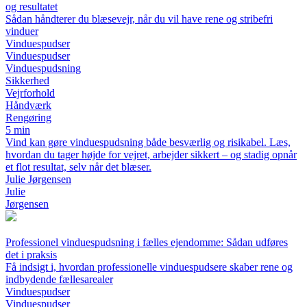
og resultatet
Sådan håndterer du blæsevejr, når du vil have rene og stribefri
vinduer
Vinduespudser
Vinduespudser
Vinduespudsning
Sikkerhed
Vejrforhold
Håndværk
Rengøring
5 min
Vind kan gøre vinduespudsning både besværlig og risikabel. Læs,
hvordan du tager højde for vejret, arbejder sikkert – og stadig opnår
et flot resultat, selv når det blæser.
Julie Jørgensen
Julie
Jørgensen
Professionel vinduespudsning i fælles ejendomme: Sådan udføres
det i praksis
Få indsigt i, hvordan professionelle vinduespudsere skaber rene og
indbydende fællesarealer
Vinduespudser
Vinduespudser