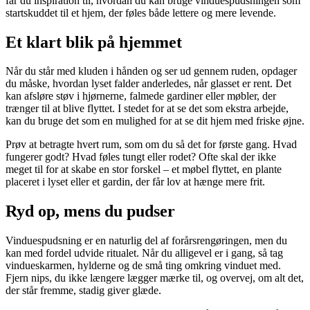
får du inspiration til, hvordan du kan bruge vinduespudsningen som
startskuddet til et hjem, der føles både lettere og mere levende.
Et klart blik på hjemmet
Når du står med kluden i hånden og ser ud gennem ruden, opdager
du måske, hvordan lyset falder anderledes, når glasset er rent. Det
kan afsløre støv i hjørnerne, falmede gardiner eller møbler, der
trænger til at blive flyttet. I stedet for at se det som ekstra arbejde,
kan du bruge det som en mulighed for at se dit hjem med friske øjne.
Prøv at betragte hvert rum, som om du så det for første gang. Hvad
fungerer godt? Hvad føles tungt eller rodet? Ofte skal der ikke
meget til for at skabe en stor forskel – et møbel flyttet, en plante
placeret i lyset eller et gardin, der får lov at hænge mere frit.
Ryd op, mens du pudser
Vinduespudsning er en naturlig del af forårsrengøringen, men du
kan med fordel udvide ritualet. Når du alligevel er i gang, så tag
vindueskarmen, hylderne og de små ting omkring vinduet med.
Fjern nips, du ikke længere lægger mærke til, og overvej, om alt det,
der står fremme, stadig giver glæde.