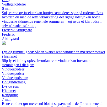
Vedligeholdelse
6 min
Sol, varme og insekter kan hurtigt sætte deres spor på ruderne. Læs,
hvordan du med de rette teknikker og det rigtige udstyr kan holde
vinduerne skinnende rene hele sommeren – og nyde et klart udsyn,
selv når solen står højt.
Frederik Abildgaard
Frederik
Abildgaard
Lys og rummelighed: Sådan skaber rene vinduer en mærkbar forskel
i hjemmet
Slip lyset ind og oplev, hvordan rene vinduer kan forvandle
stemningen i dit hjem
Vinduespudser
Vinduespudser
Vinduespudsning
Boligindretning
Lys og rum
Hjemmet
Rengøring
7 min
Rene vinduer gør mere end blot at se pæne ud – de får rummene til