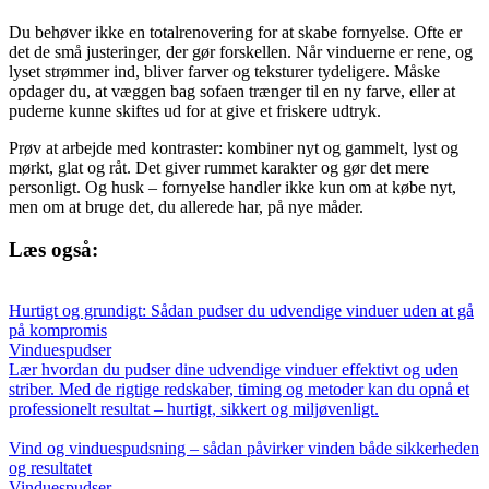
Du behøver ikke en totalrenovering for at skabe fornyelse. Ofte er
det de små justeringer, der gør forskellen. Når vinduerne er rene, og
lyset strømmer ind, bliver farver og teksturer tydeligere. Måske
opdager du, at væggen bag sofaen trænger til en ny farve, eller at
puderne kunne skiftes ud for at give et friskere udtryk.
Prøv at arbejde med kontraster: kombiner nyt og gammelt, lyst og
mørkt, glat og råt. Det giver rummet karakter og gør det mere
personligt. Og husk – fornyelse handler ikke kun om at købe nyt,
men om at bruge det, du allerede har, på nye måder.
Læs også:
Hurtigt og grundigt: Sådan pudser du udvendige vinduer uden at gå
på kompromis
Vinduespudser
Lær hvordan du pudser dine udvendige vinduer effektivt og uden
striber. Med de rigtige redskaber, timing og metoder kan du opnå et
professionelt resultat – hurtigt, sikkert og miljøvenligt.
Vind og vinduespudsning – sådan påvirker vinden både sikkerheden
og resultatet
Vinduespudser