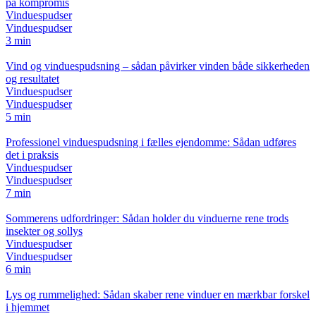
på kompromis
Vinduespudser
Vinduespudser
3 min
Vind og vinduespudsning – sådan påvirker vinden både sikkerheden
og resultatet
Vinduespudser
Vinduespudser
5 min
Professionel vinduespudsning i fælles ejendomme: Sådan udføres
det i praksis
Vinduespudser
Vinduespudser
7 min
Sommerens udfordringer: Sådan holder du vinduerne rene trods
insekter og sollys
Vinduespudser
Vinduespudser
6 min
Lys og rummelighed: Sådan skaber rene vinduer en mærkbar forskel
i hjemmet