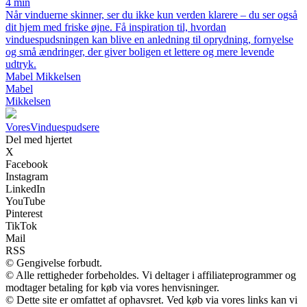
4 min
Når vinduerne skinner, ser du ikke kun verden klarere – du ser også
dit hjem med friske øjne. Få inspiration til, hvordan
vinduespudsningen kan blive en anledning til oprydning, fornyelse
og små ændringer, der giver boligen et lettere og mere levende
udtryk.
Mabel Mikkelsen
Mabel
Mikkelsen
Vores
Vinduespudsere
Del med hjertet
X
Facebook
Instagram
LinkedIn
YouTube
Pinterest
TikTok
Mail
RSS
© Gengivelse forbudt.
© Alle rettigheder forbeholdes. Vi deltager i affiliateprogrammer og
modtager betaling for køb via vores henvisninger.
© Dette site er omfattet af ophavsret. Ved køb via vores links kan vi