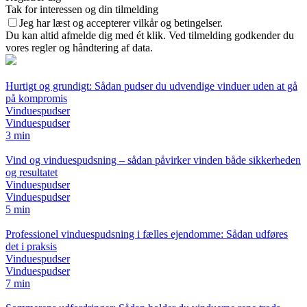
Tak for interessen og din tilmelding
Jeg har læst og accepterer vilkår og betingelser.
Du kan altid afmelde dig med ét klik. Ved tilmelding godkender du
vores regler og håndtering af data.
Hurtigt og grundigt: Sådan pudser du udvendige vinduer uden at gå
på kompromis
Vinduespudser
Vinduespudser
3 min
Vind og vinduespudsning – sådan påvirker vinden både sikkerheden
og resultatet
Vinduespudser
Vinduespudser
5 min
Professionel vinduespudsning i fælles ejendomme: Sådan udføres
det i praksis
Vinduespudser
Vinduespudser
7 min