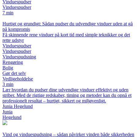
Vinduespudser
Vinduespudser
7 min
Hurtigt og grundigt: Sådan pudser du udvendige vinduer uden at gå
på kompromis
Få skinnende rene vinduer på kort tid med simple teknikker og det
rette udstyr
Vinduespudser
Vinduespudser
Vinduespudsning
Rengøring
Bolig
Gør det selv
Vedligeholdelse
3 min
Lær hvordan du pudser dine udvendige vinduer effektivt og uden
striber. Med de rigtige redskaber, timing og metoder kan du opnå et
professionelt resultat – hurtigt, sikkert og miljøvenligt.
Junia Hegelund
Junia
Hegelund
Vind og vinduespudsning – sådan påvirker vinden både sikkerheden