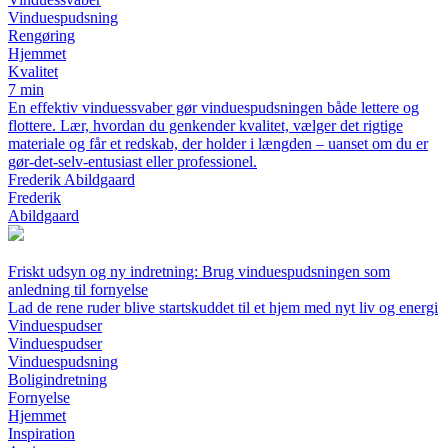
Vinduespudsning
Rengøring
Hjemmet
Kvalitet
7 min
En effektiv vinduessvaber gør vinduespudsningen både lettere og
flottere. Lær, hvordan du genkender kvalitet, vælger det rigtige
materiale og får et redskab, der holder i længden – uanset om du er
gør-det-selv-entusiast eller professionel.
Frederik Abildgaard
Frederik
Abildgaard
Friskt udsyn og ny indretning: Brug vinduespudsningen som
anledning til fornyelse
Lad de rene ruder blive startskuddet til et hjem med nyt liv og energi
Vinduespudser
Vinduespudser
Vinduespudsning
Boligindretning
Fornyelse
Hjemmet
Inspiration