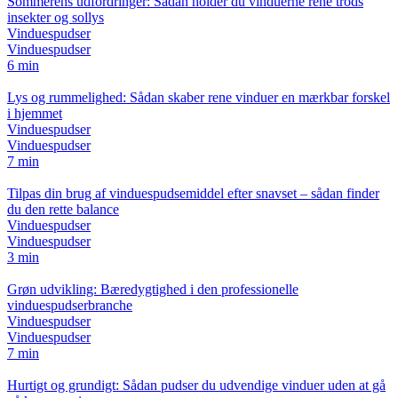
Sommerens udfordringer: Sådan holder du vinduerne rene trods
insekter og sollys
Vinduespudser
Vinduespudser
6 min
Lys og rummelighed: Sådan skaber rene vinduer en mærkbar forskel
i hjemmet
Vinduespudser
Vinduespudser
7 min
Tilpas din brug af vinduespudsemiddel efter snavset – sådan finder
du den rette balance
Vinduespudser
Vinduespudser
3 min
Grøn udvikling: Bæredygtighed i den professionelle
vinduespudserbranche
Vinduespudser
Vinduespudser
7 min
Hurtigt og grundigt: Sådan pudser du udvendige vinduer uden at gå