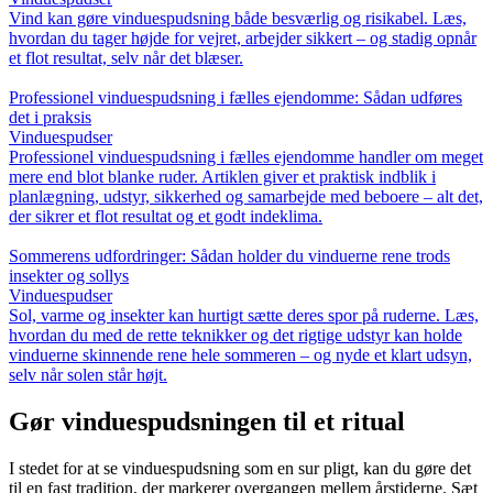
Vind kan gøre vinduespudsning både besværlig og risikabel. Læs,
hvordan du tager højde for vejret, arbejder sikkert – og stadig opnår
et flot resultat, selv når det blæser.
Professionel vinduespudsning i fælles ejendomme: Sådan udføres
det i praksis
Vinduespudser
Professionel vinduespudsning i fælles ejendomme handler om meget
mere end blot blanke ruder. Artiklen giver et praktisk indblik i
planlægning, udstyr, sikkerhed og samarbejde med beboere – alt det,
der sikrer et flot resultat og et godt indeklima.
Sommerens udfordringer: Sådan holder du vinduerne rene trods
insekter og sollys
Vinduespudser
Sol, varme og insekter kan hurtigt sætte deres spor på ruderne. Læs,
hvordan du med de rette teknikker og det rigtige udstyr kan holde
vinduerne skinnende rene hele sommeren – og nyde et klart udsyn,
selv når solen står højt.
Gør vinduespudsningen til et ritual
I stedet for at se vinduespudsning som en sur pligt, kan du gøre det
til en fast tradition, der markerer overgangen mellem årstiderne. Sæt