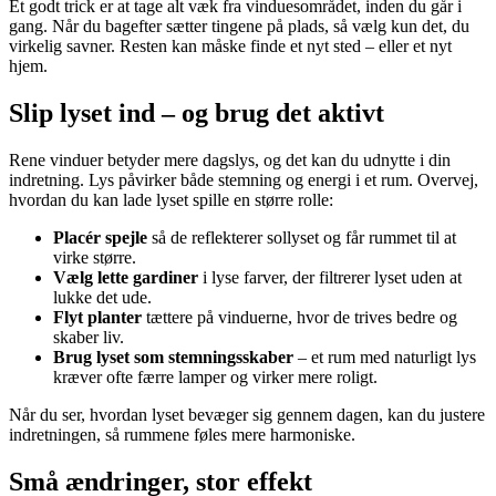
Et godt trick er at tage alt væk fra vinduesområdet, inden du går i
gang. Når du bagefter sætter tingene på plads, så vælg kun det, du
virkelig savner. Resten kan måske finde et nyt sted – eller et nyt
hjem.
Slip lyset ind – og brug det aktivt
Rene vinduer betyder mere dagslys, og det kan du udnytte i din
indretning. Lys påvirker både stemning og energi i et rum. Overvej,
hvordan du kan lade lyset spille en større rolle:
Placér spejle
så de reflekterer sollyset og får rummet til at
virke større.
Vælg lette gardiner
i lyse farver, der filtrerer lyset uden at
lukke det ude.
Flyt planter
tættere på vinduerne, hvor de trives bedre og
skaber liv.
Brug lyset som stemningsskaber
– et rum med naturligt lys
kræver ofte færre lamper og virker mere roligt.
Når du ser, hvordan lyset bevæger sig gennem dagen, kan du justere
indretningen, så rummene føles mere harmoniske.
Små ændringer, stor effekt