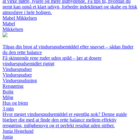
at virke større, lysere og mere indbydende. Få tips til, hvordan du
nemt kan opnå et klart udsyn, forbedre indeklimaet og skabe en frisk
atmosfære i hele boligen.
Mabel Mikkelsen
Mabel
Mikkelsen
Tilpas din brug af vinduespudsemiddel efter snavset – sådan finder
du den rette balance
Få skinnende rene ruder uden spild – lær at dosere
vinduespudsemidlet rigtigt
Vinduespudser
Vinduespudser
Vinduespudsning
Rengøring
Bolig
Miljø
Hus og hjem
3 min
Hvor meget vinduespudsemiddel er egentlig nok? Denne guide
hjælper dig med at finde den rette balance mellem effektiv
rengøring, miljøhensyn og et perfekt resultat uden striber.
Junia Hegelund
Junia