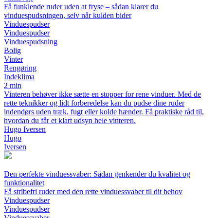
Få funklende ruder uden at fryse – sådan klarer du
vinduespudsningen, selv når kulden bider
Vinduespudser
Vinduespudser
Vinduespudsning
Bolig
Vinter
Rengøring
Indeklima
2 min
Vinteren behøver ikke sætte en stopper for rene vinduer. Med de
rette teknikker og lidt forberedelse kan du pudse dine ruder
indendørs uden træk, fugt eller kolde hænder. Få praktiske råd til,
hvordan du får et klart udsyn hele vinteren.
Hugo Iversen
Hugo
Iversen
Den perfekte vinduessvaber: Sådan genkender du kvalitet og
funktionalitet
Få stribefri ruder med den rette vinduessvaber til dit behov
Vinduespudser
Vinduespudser
Vinduessvaber