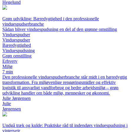
Hegelund
Grøn udvikling: Bæredygtighed i den professionelle
vinduespudserbranche
Sådan bliver vinduespudsning en del af den grønne omstilling
Vinduespudser
Vinduespudser
Bæredygtighed
Vinduespudsning
Grøn omstilling
Erhverv
Miljø
7 min
Den professionelle vinduespudserbranche står midt i en bæredygtig
transformation. Fra miljøvenlige rengøringsmidler og effektiv
logistik til ansvarligt vandforbrug og bedre arbejdsmiljø – grøn
udvikling handler om både miljø, mennesker og økonomi.
Julie Jørgensen
Julie
Jørgensen
Undgå træk og kulde: Praktiske råd til indendørs vinduespudsning i
vintervejr