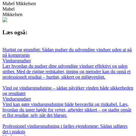
Mabel Mikkelsen
Mabel
Mikkelsen
Læs også:
Hurtigt og grundigt: Sådan pudser du udvendige vinduer uden at gå
på kompromis
Vinduespudser
Lær hvordan du pudser dine udvendige vinduer effektivt og uden
striber. Med de rigtige redskaber, timing og metoder kan du opnå et
professionelt resultat – hurtigt, sikkert og miljøvenligt.
Vind og vinduespudsning – sådan påvirker vinden både sikkerheden
og resultatet
Vinduespudser
Vind kan gøre vinduespudsning både besværlig og risikabel. Læs,
hvordan du tager højde for vejret, arbejder sikkert – og stadig opnår
et flot resultat, selv når det blæser.
Professionel vinduespudsning i fælles ejendomme: Sådan udføres
det i praksis