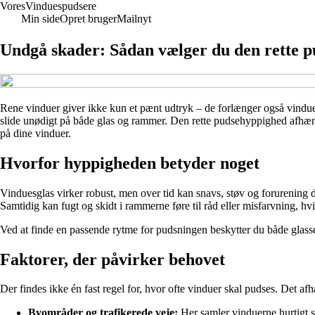
Vores
Vinduespudsere
Min side
Opret bruger
Mailnyt
Undgå skader: Sådan vælger du den rette p
Rene vinduer giver ikke kun et pænt udtryk – de forlænger også vinduern
slide unødigt på både glas og rammer. Den rette pudsehyppighed afhænge
på dine vinduer.
Hvorfor hyppigheden betyder noget
Vinduesglas virker robust, men over tid kan snavs, støv og forurening dan
Samtidig kan fugt og skidt i rammerne føre til råd eller misfarvning, hvi
Ved at finde en passende rytme for pudsningen beskytter du både glass
Faktorer, der påvirker behovet
Der findes ikke én fast regel for, hvor ofte vinduer skal pudses. Det af
Byområder og trafikerede veje:
Her samler vinduerne hurtigt s