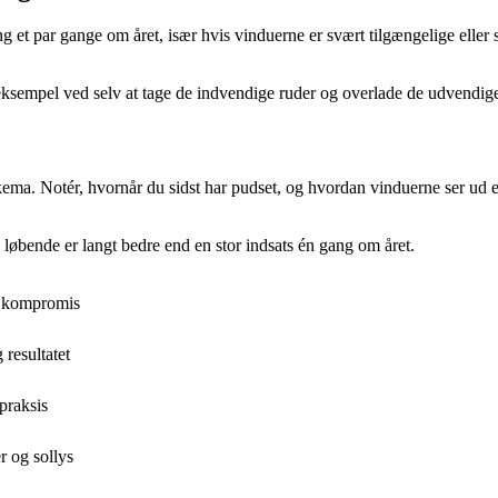
g et par gange om året, især hvis vinduerne er svært tilgængelige eller 
sempel ved selv at tage de indvendige ruder og overlade de udvendige 
ema. Notér, hvornår du sidst har pudset, og hvordan vinduerne ser ud ef
 løbende er langt bedre end en stor indsats én gang om året.
å kompromis
resultatet
praksis
r og sollys