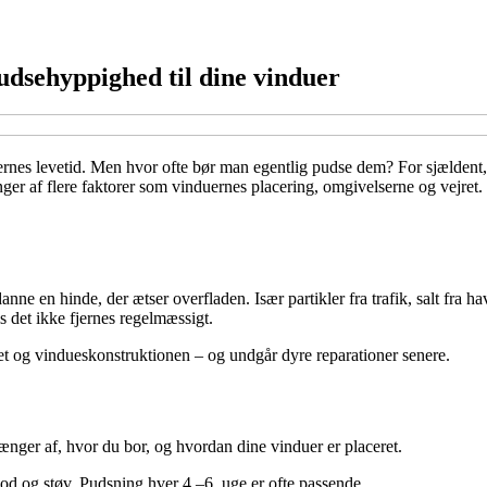
udsehyppighed til dine vinduer
es levetid. Men hvor ofte bør man egentlig pudse dem? For sjældent, og 
r af flere faktorer som vinduernes placering, omgivelserne og vejret. 
ne en hinde, der ætser overfladen. Især partikler fra trafik, salt fra ha
s det ikke fjernes regelmæssigt.
et og vindueskonstruktionen – og undgår dyre reparationer senere.
hænger af, hvor du bor, og hvordan dine vinduer er placeret.
od og støv. Pudsning hver 4.–6. uge er ofte passende.