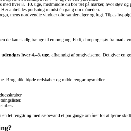
es med hver 8.–10. uge, medmindre du bor tæt på marker, hvor støv og 
er. Her anbefales pudsning mindst én gang om måneden.
egn, mens nordvendte vinduer ofte samler alger og fugt. Tilpas hyppighe
en de kan stadig trænge til en omgang. Fedt, damp og støv fra madlavnin
g
udendørs hver 4.–8. uge
, afhængigt af omgivelserne. Det giver en g
ne. Brug altid bløde redskaber og milde rengøringsmidler.
nduesskraber.
tningslister.
striber.
en let rengøring med sæbevand et par gange om året for at fjerne skid
ing?