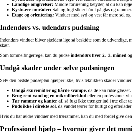
Landlige omgivelser:
Mindre forurening betyder, at du kan nøj
Kystnære områder:
Salt og fugt slider hårdt på glas og ramm
Etage og orientering:
Vinduer mod syd og vest får mere sol og r
Indendørs vs. udendørs pudsning
Indendørs vinduer bliver sjældent lige så beskidte som de udvendige, m
skær.
Som tommelfingerregel kan du pudse
indendørs hver 2.–3. måned
o
Undgå skader under selve pudsningen
Selv den bedste pudseplan hjælper ikke, hvis teknikken skader vinduer
Undgå skuremidler og hårde svampe
, da de kan ridse glasset.
Brug rent vand og en mikrofiberklud
eller en professionel vi
Tør rammer og kanter af
, så fugt ikke trænger ind i træ eller tæ
Puds ikke i direkte sol
, da vandet tørrer for hurtigt og efterlader 
Hvis du har ældre vinduer med trærammer, kan du med fordel give dem 
Professionel hjælp – hvornår giver det men