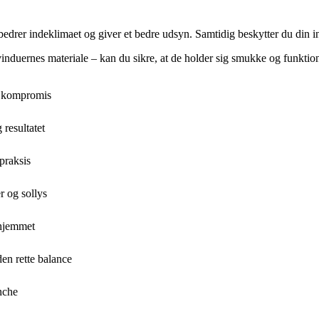
edrer indeklimaet og giver et bedre udsyn. Samtidig beskytter du din in
induernes materiale – kan du sikre, at de holder sig smukke og funktion
å kompromis
resultatet
praksis
r og sollys
 hjemmet
den rette balance
nche