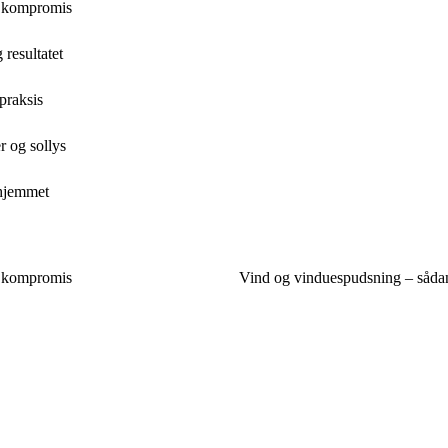
å kompromis
resultatet
praksis
r og sollys
 hjemmet
å kompromis
Vind og vinduespudsning – sådan